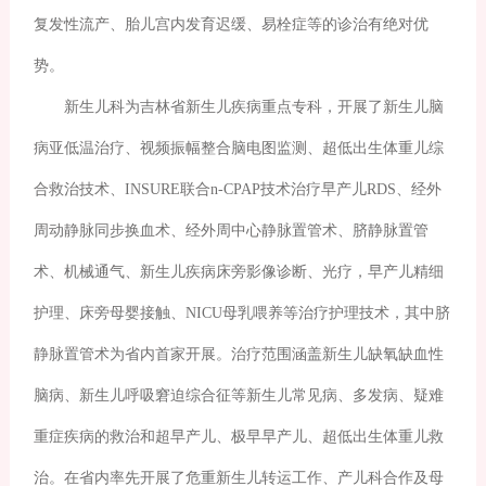
复发性流产、胎儿宫内发育迟缓、易栓症等的诊治有绝对优
势。
新生儿科为吉林省新生儿疾病重点专科，开展了新生儿脑
病亚低温治疗、视频振幅整合脑电图监测、超低出生体重儿综
合救治技术、INSURE联合n-CPAP技术治疗早产儿RDS、经外
周动静脉同步换血术、经外周中心静脉置管术、脐静脉置管
术、机械通气、新生儿疾病床旁影像诊断、光疗，早产儿精细
护理、床旁母婴接触、NICU母乳喂养等治疗护理技术，其中脐
静脉置管术为省内首家开展。治疗范围涵盖新生儿缺氧缺血性
脑病、新生儿呼吸窘迫综合征等新生儿常见病、多发病、疑难
重症疾病的救治和超早产儿、极早早产儿、超低出生体重儿救
治。在省内率先开展了危重新生儿转运工作、产儿科合作及母