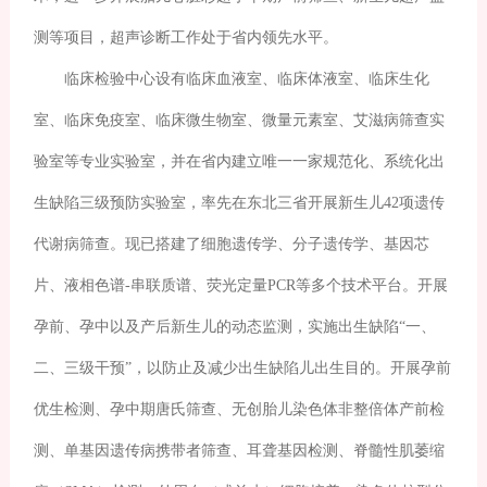
测等项目，超声诊断工作处于省内领先水平。
临床检验中心设有临床血液室、临床体液室、临床生化
室、临床免疫室、临床微生物室、微量元素室、艾滋病筛查实
验室等专业实验室，并在省内建立唯一一家规范化、系统化出
生缺陷三级预防实验室，率先在东北三省开展新生儿42项遗传
代谢病筛查。现已搭建了细胞遗传学、分子遗传学、基因芯
片、液相色谱-串联质谱、荧光定量PCR等多个技术平台。开展
孕前、孕中以及产后新生儿的动态监测，实施出生缺陷“一、
二、三级干预”，以防止及减少出生缺陷儿出生目的。开展孕前
优生检测、孕中期唐氏筛查、无创胎儿染色体非整倍体产前检
测、单基因遗传病携带者筛查、耳聋基因检测、脊髓性肌萎缩