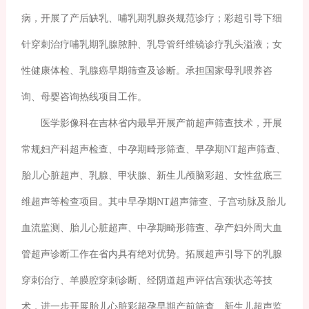
病，开展了产后缺乳、哺乳期乳腺炎规范诊疗；彩超引导下细
针穿刺治疗哺乳期乳腺脓肿、乳导管纤维镜诊疗乳头溢液；女
性健康体检、乳腺癌早期筛查及诊断。承担国家母乳喂养咨
询、母婴咨询热线项目工作。
医学影像科在吉林省内最早开展产前超声筛查技术，开展
常规妇产科超声检查、中孕期畸形筛查、早孕期NT超声筛查、
胎儿心脏超声、乳腺、甲状腺、新生儿颅脑彩超、女性盆底三
维超声等检查项目。其中早孕期NT超声筛查、子宫动脉及胎儿
血流监测、胎儿心脏超声、中孕期畸形筛查、孕产妇外周大血
管超声诊断工作在省内具有绝对优势。拓展超声引导下的乳腺
穿刺治疗、羊膜腔穿刺诊断、经阴道超声评估宫颈状态等技
术，进一步开展胎儿心脏彩超孕早期产前筛查、新生儿超声监