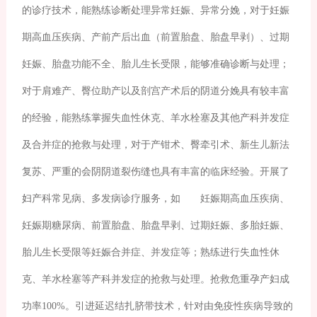
的诊疗技术，能熟练诊断处理异常妊娠、异常分娩，对于妊娠
期高血压疾病、产前产后出血（前置胎盘、胎盘早剥）、过期
妊娠、胎盘功能不全、胎儿生长受限，能够准确诊断与处理；
对于肩难产、臀位助产以及剖宫产术后的阴道分娩具有较丰富
的经验，能熟练掌握失血性休克、羊水栓塞及其他产科并发症
及合并症的抢救与处理，对于产钳术、臀牵引术、新生儿新法
复苏、严重的会阴阴道裂伤缝也具有丰富的临床经验。开展了
妇产科常见病、多发病诊疗服务，如 妊娠期高血压疾病、
妊娠期糖尿病、前置胎盘、胎盘早剥、过期妊娠、多胎妊娠、
胎儿生长受限等妊娠合并症、并发症等；熟练进行失血性休
克、羊水栓塞等产科并发症的抢救与处理。抢救危重孕产妇成
功率100%。引进延迟结扎脐带技术，针对由免疫性疾病导致的