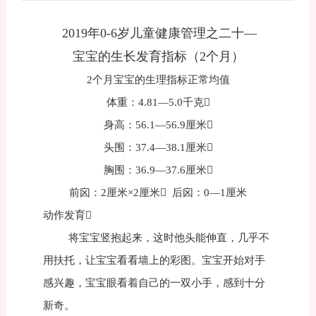
2019年0-6岁儿童健康管理之二十—
宝宝的生长发育指标（2个月）
2个月宝宝的生理指标正常均值
体重：4.81—5.0千克
身高：56.1—56.9厘米
头围：37.4—38.1厘米
胸围：36.9—37.6厘米
前囟：2厘米×2厘米 后囟：0—1厘米
动作发育
将宝宝竖抱起来，这时他头能伸直，几乎不
用扶托，让宝宝看看墙上的彩图。宝宝开始对手
感兴趣，宝宝眼看着自己的一双小手，感到十分
新奇。