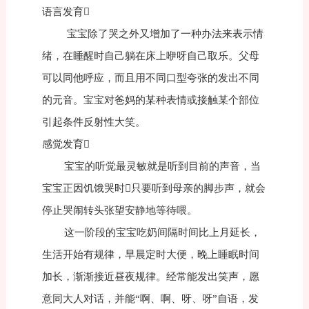
语言发育
宝宝除了哭之外又增加了一种办法来表示情
绪，在睡醒时自己躺在床上咿呀自己取乐。父母
可以同他呼应，而且用不同口型夸张的发出不同
的元音。宝宝对爸妈的某种表情或接触某个部位
引起条件反射性大笑。
感觉发育
宝宝的听觉最灵敏就是听到目前的声音，当
宝宝正因饥饿哭时只要听到母亲的脚步声，就会
停止哭闹转头张望安静地等待喂。
这一阶段的宝宝吃奶间隔时间比上月延长，
生活开始有规律，早晨定时大便，晚上睡眠时间
加长，渐渐接近昼夜规律。经常能发出笑声，愿
意同大人对话，并能“啊、啊、呀、呀”自语，发